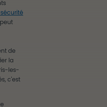
ts
sécurité
 peut
nt de
er la
is-les-
s, c'est
re