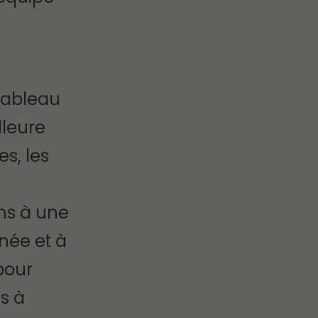
tableau
lleure
s, les
ns à une
née et à
pour
es à