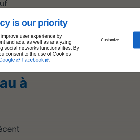
uf
té de
cy is our priority
 improve user experience by
Customize
nt and ads, as well as analyzing
ng social networks functionalities. By
you consent to the use of Cookies
se en
Google
Facebook
.
eau à
écent