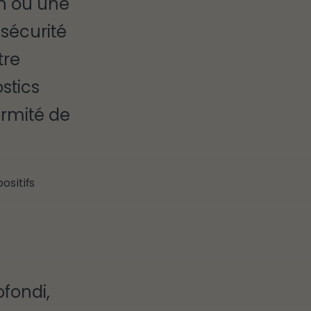
on ou une
 sécurité
tre
stics
ormité de
ositifs
ofondi,