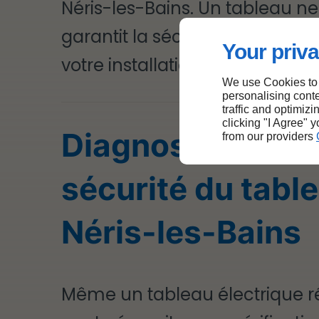
Néris-les-Bains. Un tableau ne
garantit la sécurité et la fiabili
Your priva
votre installation.
We use Cookies to
personalising conte
traffic and optimizi
clicking "I Agree" 
Diagnostic et mi
from our providers
sécurité du tabl
Néris-les-Bains
Même un tableau électrique r