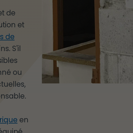
et de
ution et
ts de
s. S'il
ibles
nné ou
uelles,
nsable.
rique
en
 équipé