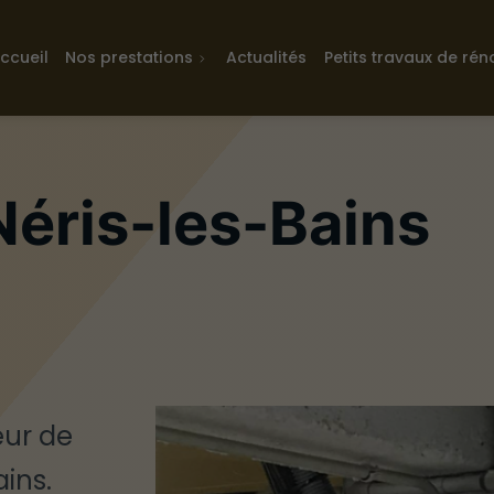
ccueil
Nos prestations
Actualités
Petits travaux de rén
 Néris-les-Bains
œur de
ains.