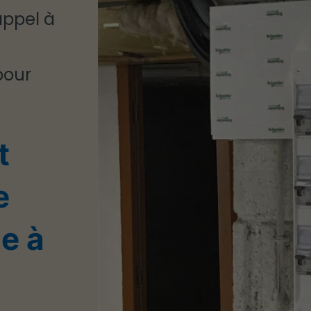
appel à
pour
t
e
ue à